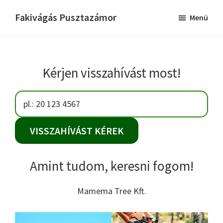
Skip
Ugrás
Fakivágás Pusztazámor
Menü
to
az
Fakivagas
main
elsődleges
Pusztazámor
content
oldalsávhoz
Kérjen visszahívást most!
Amint tudom, keresni fogom!
Mamema Tree Kft.